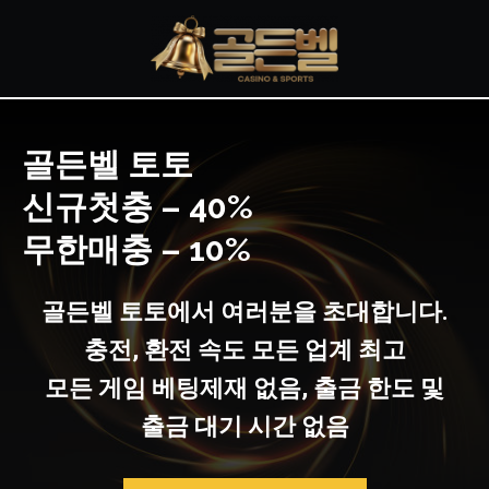
콘
텐
츠
로
골든벨 토토
건
너
신규첫충 –
40
%
뛰
무한매충 –
10
%
기
골든벨 토토에서 여러분을 초대합니다.
충전, 환전 속도 모든 업계 최고
모든 게임 베팅제재 없음, 출금 한도 및
출금 대기 시간 없음