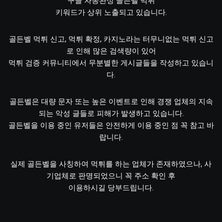
구글 자동완성 골든벨 먹튀
키워드가 상위 노출되고 있습니다.
골든벨 먹튀 신고, 먹튀 확정, 카지노라는 터무니없는 먹튀 신고
로 인해 많은 검색량이 있어
먹튀 검증 커뮤니티에서 무분별한 게시글들을 작성하고 있습니
다.
골든벨은 대량 문자 또는 높은 이벤트로 인해 경쟁 업체의 지속
되는 악성 글들로 피해가 발생하고 있습니다.
골든벨을 이용 중인 유저들은 안전하게 이용 중인 점 꼭 참고 바
랍니다.
실제 골든벨을 사칭하여 먹튀를 하는 업체가 존재하였으나, 사
기업체로 판명되었으니 꼭 주소 확인 후
이용하시길 당부드립니다.