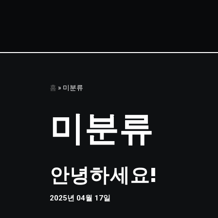
콘
텐
츠
로
건
홈
»
미분류
너
뛰
미분류
기
안녕하세요!
2025년 04월 17일